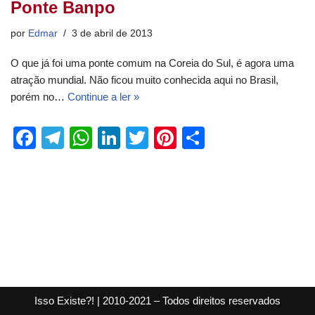
Ponte Banpo
por
Edmar
3 de abril de 2013
O que já foi uma ponte comum na Coreia do Sul, é agora uma
atração mundial. Não ficou muito conhecida aqui no Brasil,
porém no…
Continue a ler »
F
T
W
Li
T
Pi
S
a
el
h
n
wi
nt
h
c
e
at
k
tt
er
ar
e
gr
s
e
er
e
e
b
a
A
dI
st
o
m
p
n
o
p
k
Isso Existe?! | 2010-2021 – Todos direitos reservados