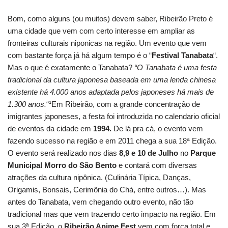
Bom, como alguns (ou muitos) devem saber, Ribeirão Preto é
uma cidade que vem com certo interesse em ampliar as
fronteiras culturais niponicas na região. Um evento que vem
com bastante força já há algum tempo é o “
Festival Tanabata
“.
Mas o que é exatamente o Tanabata?
“O Tanabata é uma festa
tradicional da cultura japonesa baseada em uma lenda chinesa
existente há 4.000 anos adaptada pelos japoneses há mais de
1.300 anos.
“
¹
Em Ribeirão, com a grande concentração de
imigrantes japoneses, a festa foi introduzida no calendario oficial
de eventos da cidade em
1994.
De lá pra cá, o evento vem
fazendo sucesso na região e em 2011 chega a sua 18ª Edição.
O evento será realizado nos dias
8,9 e 10 de Julho
no
Parque
Municipal Morro do São Bento
e contará com diversas
atrações da cultura nipônica. (Culinária Típica, Danças,
Origamis, Bonsais, Cerimônia do Chá, entre outros…). Mas
antes do Tanabata, vem chegando outro evento, não tão
tradicional mas que vem trazendo certo impacto na região. Em
sua 3ª Edição, o
Ribeirão Anime Fest
vem com força total e