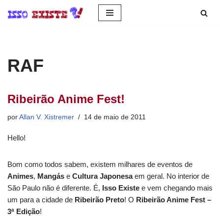
Pular
para
o
RAF
conteúdo
Ribeirão Anime Fest!
por
Allan V. Xistremer
14 de maio de 2011
Hello!
Bom como todos sabem, existem milhares de eventos de
Animes
,
Mangás
e
Cultura Japonesa
em geral. No interior de
São Paulo não é diferente. É,
Isso Existe
e vem chegando mais
um para a cidade de
Ribeirão Preto
! O
Ribeirão Anime Fest –
3ª Edição
!