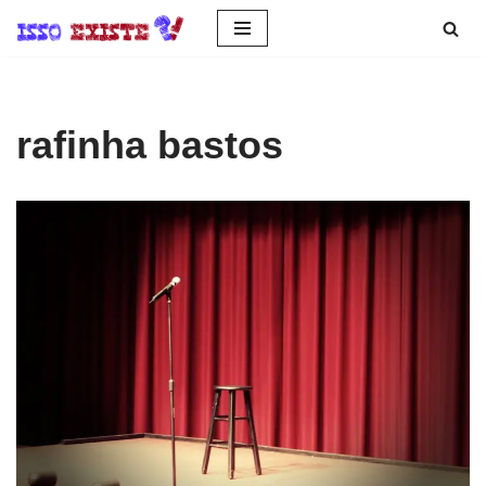
Pular
para
o
rafinha bastos
conteúdo