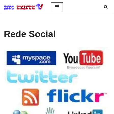
Pular
para
o
Rede Social
conteúdo