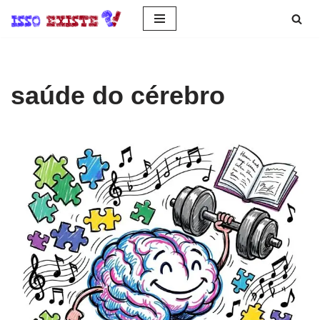
Pular
para
o
saúde do cérebro
conteúdo