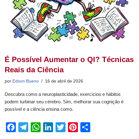
É Possível Aumentar o QI? Técnicas
Reais da Ciência
por
Edson Bueno
16 de abril de 2026
Descubra como a neuroplasticidade, exercícios e hábitos
podem turbinar seu cérebro. Sim, melhorar sua cognição é
possível e a ciência ensina como.
F
T
W
Li
T
Pi
S
a
el
h
n
wi
nt
h