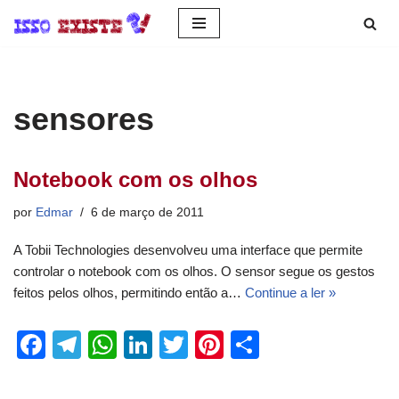
Pular
para
o
sensores
conteúdo
Notebook com os olhos
por
Edmar
6 de março de 2011
A Tobii Technologies desenvolveu uma interface que permite
controlar o notebook com os olhos. O sensor segue os gestos
feitos pelos olhos, permitindo então a…
Continue a ler »
F
T
W
Li
T
Pi
S
a
el
h
n
wi
nt
h