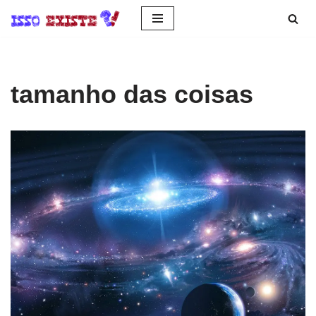
Pular
para
o
tamanho das coisas
conteúdo