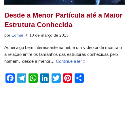
Desde a Menor Partícula até a Maior
Estrutura Conhecida
por
Edmar
10 de março de 2013
Achei algo bem interessante na net, é um vídeo onde mostra o
a relação entre os tamanhos das estruturas conhecidas pelo
homem, desde a menor…
Continue a ler »
F
T
W
Li
T
Pi
S
a
el
h
n
wi
nt
h
c
e
at
k
tt
er
ar
e
gr
s
e
er
e
e
b
a
A
dI
st
o
m
p
n