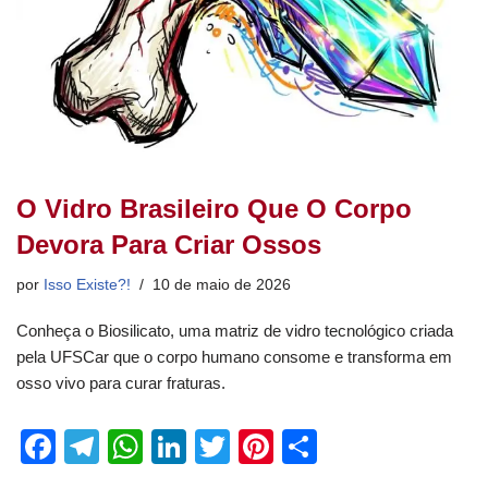
O Vidro Brasileiro Que O Corpo
Devora Para Criar Ossos
por
Isso Existe?!
10 de maio de 2026
Conheça o Biosilicato, uma matriz de vidro tecnológico criada
pela UFSCar que o corpo humano consome e transforma em
osso vivo para curar fraturas.
F
T
W
Li
T
Pi
S
a
el
h
n
wi
nt
h