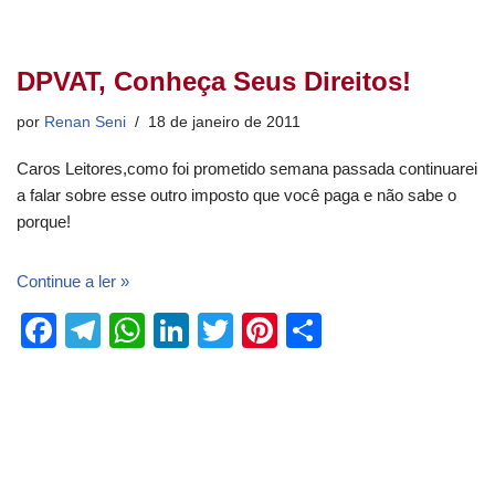
DPVAT, Conheça Seus Direitos!
por
Renan Seni
18 de janeiro de 2011
Caros Leitores,como foi prometido semana passada continuarei
a falar sobre esse outro imposto que você paga e não sabe o
porque!
Continue a ler »
F
T
W
Li
T
Pi
S
a
el
h
n
wi
nt
h
c
e
at
k
tt
er
ar
e
gr
s
e
er
e
e
b
a
A
dI
st