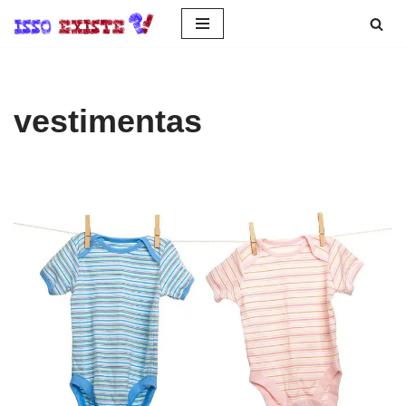
Pular
para
o
vestimentas
conteúdo