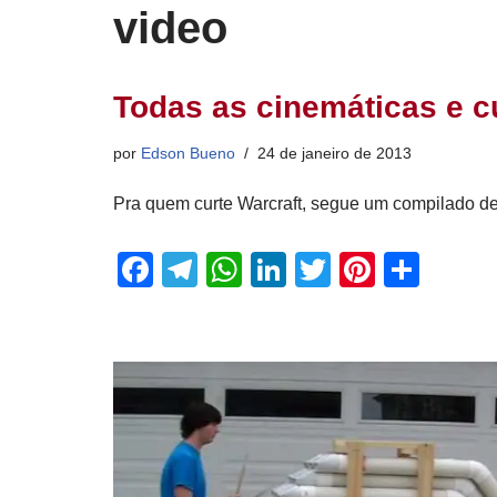
video
Todas as cinemáticas e c
por
Edson Bueno
24 de janeiro de 2013
Pra quem curte Warcraft, segue um compilado de 
F
T
W
Li
T
Pi
S
a
el
h
n
wi
nt
h
c
e
at
k
tt
er
ar
e
gr
s
e
er
e
e
b
a
A
dI
st
o
m
p
n
o
p