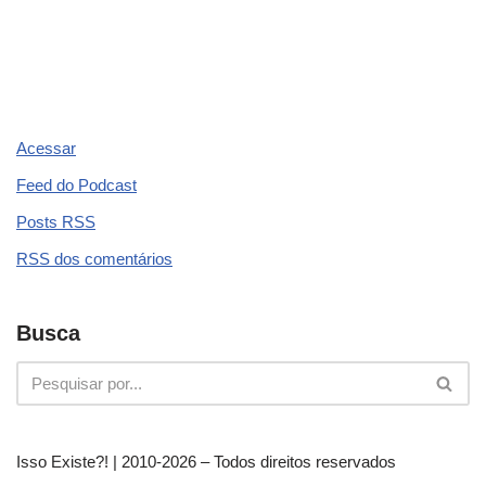
e
gr
s
e
er
e
e
e
á
b
a
A
dI
st
u
o
m
p
n
d
o
p
i
Acessar
o
k
Feed do Podcast
Posts
RSS
RSS
dos comentários
Busca
Isso Existe?! | 2010-
2026 – Todos direitos reservados