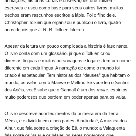
anotações, histórias curtas e observações que Tolkien
escreveu e usou como base para seus outros livros, muitos
trechos eram rascunhos escritos a lápis. Foi o filho dele,
Christopher Tolkien que organizou e publicou o livro, quatro
anos depois que J. R. R. Tolkien faleceu.
Apesar da leitura um pouco complicada a história é fascinante.
O livro conta com um glossário, já que o Tolkien criou
diversas línguas e muitos personagens e lugares tem um nome
diferente em cada língua A narração de como o mundo foi
criado é espetacular. Tem histórias dos “deuses” que habitam o
mundo, os
valar
, como Manwë e Melkor. Se você leu o Senhor
dos Anéis, você sabe que o Gandalf é um dos
maiar
, espíritos
muito poderosos que perdem em poder apenas para os valar.
O livro descreve acontecimentos da primeira era da Terra
Média, e é dividida em cinco partes: Ainulindalë, A música dos
Ainur, que fala sobre a criação de Eä, o mundo; a Valaquenta
fala sobre os Valar e os Maiar, os seres poderosos que