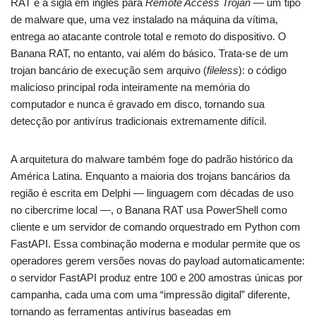
RAT é a sigla em inglês para
Remote Access Trojan
— um tipo
de malware que, uma vez instalado na máquina da vítima,
entrega ao atacante controle total e remoto do dispositivo. O
Banana RAT, no entanto, vai além do básico. Trata-se de um
trojan bancário de execução sem arquivo (
fileless
): o código
malicioso principal roda inteiramente na memória do
computador e nunca é gravado em disco, tornando sua
detecção por antivírus tradicionais extremamente difícil.
A arquitetura do malware também foge do padrão histórico da
América Latina. Enquanto a maioria dos trojans bancários da
região é escrita em Delphi — linguagem com décadas de uso
no cibercrime local —, o Banana RAT usa PowerShell como
cliente e um servidor de comando orquestrado em Python com
FastAPI. Essa combinação moderna e modular permite que os
operadores gerem versões novas do payload automaticamente:
o servidor FastAPI produz entre 100 e 200 amostras únicas por
campanha, cada uma com uma “impressão digital” diferente,
tornando as ferramentas antivírus baseadas em