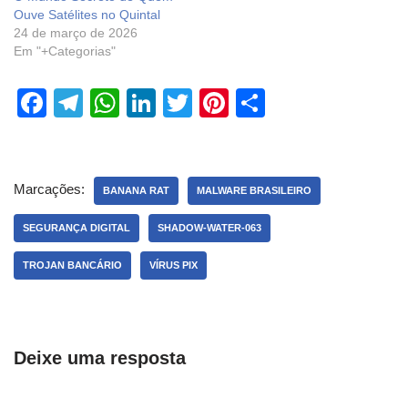
Ouve Satélites no Quintal
24 de março de 2026
Em "+Categorias"
F
T
W
Li
T
Pi
S
a
el
h
n
wi
nt
h
c
e
at
k
tt
er
ar
e
gr
s
e
er
e
e
Marcações:
BANANA RAT
MALWARE BRASILEIRO
b
a
A
dI
st
SEGURANÇA DIGITAL
SHADOW-WATER-063
o
m
p
n
TROJAN BANCÁRIO
VÍRUS PIX
o
p
k
Deixe uma resposta