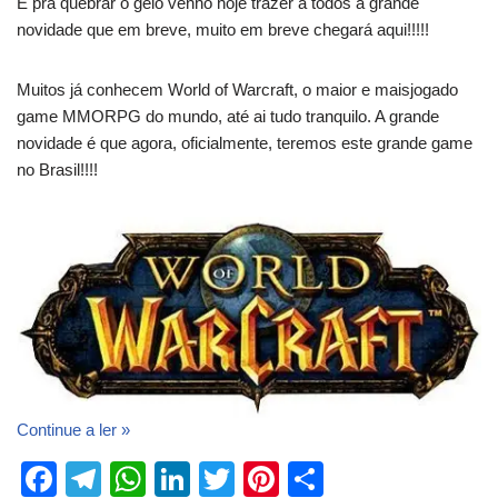
E pra quebrar o gelo venho hoje trazer a todos a grande
novidade que em breve, muito em breve chegará aqui!!!!!
Muitos já conhecem World of Warcraft, o maior e maisjogado
game MMORPG do mundo, até ai tudo tranquilo. A grande
novidade é que agora, oficialmente, teremos este grande game
no Brasil!!!!
Continue a ler »
F
T
W
Li
T
Pi
S