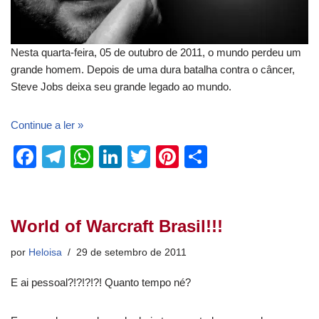
Nesta quarta-feira, 05 de outubro de 2011, o mundo perdeu um
grande homem. Depois de uma dura batalha contra o câncer,
Steve Jobs deixa seu grande legado ao mundo.
Continue a ler »
F
T
W
Li
T
Pi
S
a
el
h
n
wi
nt
h
c
e
at
k
tt
er
ar
e
gr
s
e
er
e
e
World of Warcraft Brasil!!!
b
a
A
dI
st
por
Heloisa
29 de setembro de 2011
o
m
p
n
E ai pessoal?!?!?!?! Quanto tempo né?
o
p
k