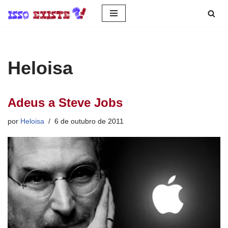
Pular
para
o
Heloisa
conteúdo
Adeus a Steve Jobs
por
Heloisa
6 de outubro de 2011