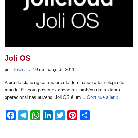
Joli OS
por
Heloisa
10 de março de 2011
A era da clouding computer está dominando a tecnologia do
mundo. E agora podemos encontrar também um sistema
operacional nas nuvens. Joli OS é um…
Continue a ler »
F
T
W
Li
T
Pi
S
a
el
h
n
wi
nt
h
c
e
at
k
tt
er
ar