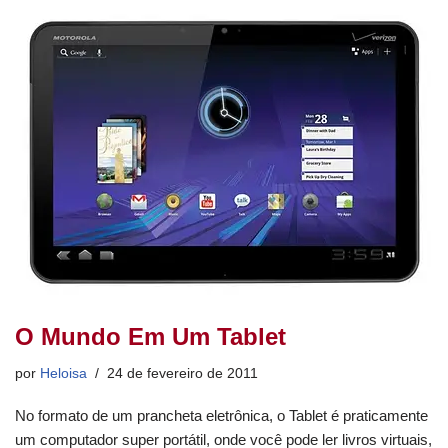
e
gr
s
e
er
e
e
b
a
A
dI
st
o
m
p
n
o
p
k
O Mundo Em Um Tablet
por
Heloisa
24 de fevereiro de 2011
No formato de um prancheta eletrônica, o Tablet é praticamente
um computador super portátil, onde você pode ler livros virtuais,