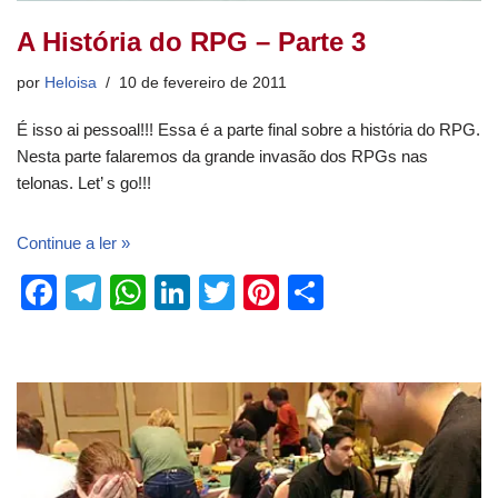
A História do RPG – Parte 3
por
Heloisa
10 de fevereiro de 2011
É isso ai pessoal!!! Essa é a parte final sobre a história do RPG.
Nesta parte falaremos da grande invasão dos RPGs nas
telonas. Let’ s go!!!
Continue a ler »
F
T
W
Li
T
Pi
S
a
el
h
n
wi
nt
h
c
e
at
k
tt
er
ar
e
gr
s
e
er
e
e
b
a
A
dI
st
o
m
p
n