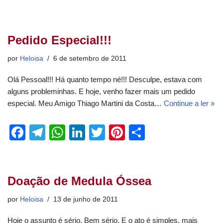
a
el
h
n
wi
nt
h
c
e
at
k
tt
er
ar
e
gr
s
e
er
e
e
Pedido Especial!!!
b
a
A
dI
st
por
Heloisa
6 de setembro de 2011
o
m
p
n
Olá Pessoal!!! Há quanto tempo né!!! Desculpe, estava com
o
p
alguns probleminhas. E hoje, venho fazer mais um pedido
k
especial. Meu Amigo Thiago Martini da Costa…
Continue a ler »
F
T
W
Li
T
Pi
S
a
el
h
n
wi
nt
h
c
e
at
k
tt
er
ar
e
gr
s
e
er
e
e
Doação de Medula Óssea
b
a
A
dI
st
por
Heloisa
13 de junho de 2011
o
m
p
n
Hoje o assunto é sério. Bem sério. E o ato é simples, mais