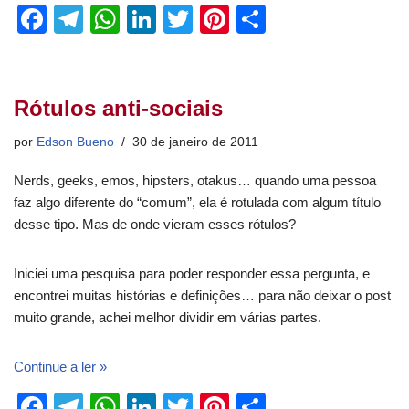
F
T
W
Li
T
Pi
S
a
el
h
n
wi
nt
h
c
e
at
k
tt
er
ar
e
gr
s
e
er
e
e
Rótulos anti-sociais
b
a
A
dI
st
por
Edson Bueno
30 de janeiro de 2011
o
m
p
n
Nerds, geeks, emos, hipsters, otakus… quando uma pessoa
o
p
faz algo diferente do “comum”, ela é rotulada com algum título
k
desse tipo. Mas de onde vieram esses rótulos?
Iniciei uma pesquisa para poder responder essa pergunta, e
encontrei muitas histórias e definições… para não deixar o post
muito grande, achei melhor dividir em várias partes.
Continue a ler »
F
T
W
Li
T
Pi
S