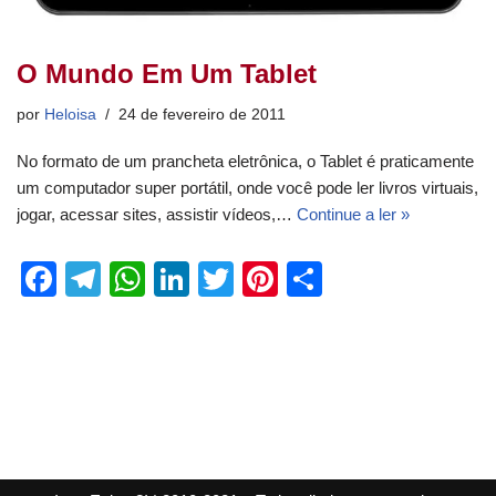
O Mundo Em Um Tablet
por
Heloisa
24 de fevereiro de 2011
No formato de um prancheta eletrônica, o Tablet é praticamente
um computador super portátil, onde você pode ler livros virtuais,
jogar, acessar sites, assistir vídeos,…
Continue a ler »
F
T
W
Li
T
Pi
S
a
el
h
n
wi
nt
h
c
e
at
k
tt
er
ar
e
gr
s
e
er
e
e
b
a
A
dI
st
o
m
p
n
o
p