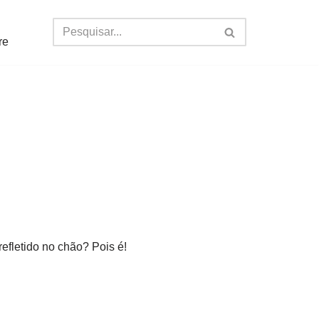
re
efletido no chão? Pois é!