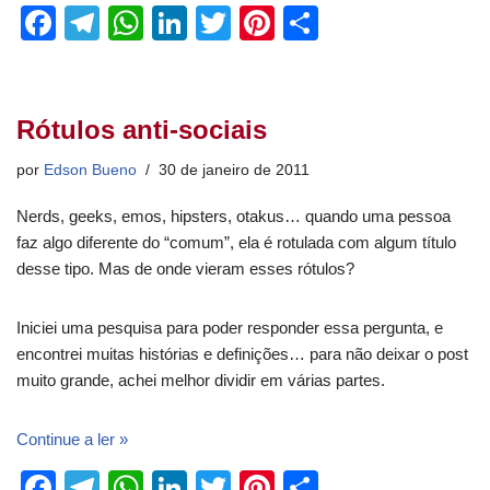
F
T
W
Li
T
Pi
S
a
el
h
n
wi
nt
h
c
e
at
k
tt
er
ar
e
gr
s
e
er
e
e
Rótulos anti-sociais
b
a
A
dI
st
por
Edson Bueno
30 de janeiro de 2011
o
m
p
n
Nerds, geeks, emos, hipsters, otakus… quando uma pessoa
o
p
faz algo diferente do “comum”, ela é rotulada com algum título
k
desse tipo. Mas de onde vieram esses rótulos?
Iniciei uma pesquisa para poder responder essa pergunta, e
encontrei muitas histórias e definições… para não deixar o post
muito grande, achei melhor dividir em várias partes.
Continue a ler »
F
T
W
Li
T
Pi
S