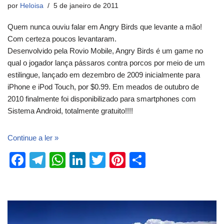
por
Heloisa
5 de janeiro de 2011
Quem nunca ouviu falar em Angry Birds que levante a mão!
Com certeza poucos levantaram.
Desenvolvido pela Rovio Mobile, Angry Birds é um game no
qual o jogador lança pássaros contra porcos por meio de um
estilingue, lançado em dezembro de 2009 inicialmente para
iPhone e iPod Touch, por $0.99. Em meados de outubro de
2010 finalmente foi disponibilizado para smartphones com
Sistema Android, totalmente gratuito!!!!
Continue a ler »
F
T
W
Li
T
Pi
S
a
el
h
n
wi
nt
h
c
e
at
k
tt
er
ar
e
gr
s
e
er
e
e
b
a
A
dI
st