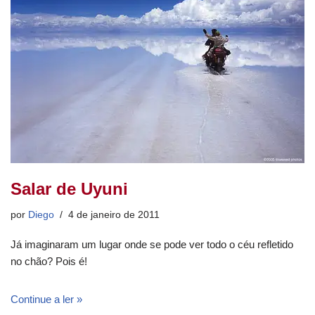
o
m
p
n
o
p
k
Salar de Uyuni
por
Diego
4 de janeiro de 2011
Já imaginaram um lugar onde se pode ver todo o céu refletido
no chão? Pois é!
Continue a ler »