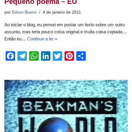
Pequeno poema – EU
por
Edson Bueno
4 de janeiro de 2011
Ao iniciar o blog, eu pensei em postar um texto sobre um outro
assunto, mas teria pouco coisa original e muita coisa copiada…
Então eu…
Continue a ler »
F
T
W
Li
T
Pi
S
a
el
h
n
wi
nt
h
c
e
at
k
tt
er
ar
e
gr
s
e
er
e
e
b
a
A
dI
st
o
m
p
n
o
p
k