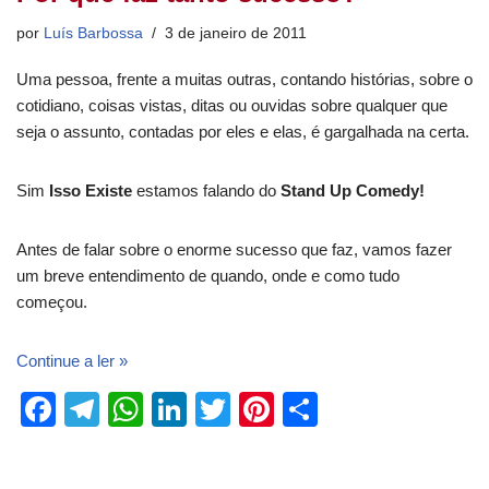
por
Luís Barbossa
3 de janeiro de 2011
Uma pessoa, frente a muitas outras, contando histórias, sobre o
cotidiano, coisas vistas, ditas ou ouvidas sobre qualquer que
seja o assunto, contadas por eles e elas, é gargalhada na certa.
Sim
Isso Existe
estamos falando do
Stand Up Comedy!
Antes de falar sobre o enorme sucesso que faz, vamos fazer
um breve entendimento de quando, onde e como tudo
começou.
Continue a ler »
F
T
W
Li
T
Pi
S
a
el
h
n
wi
nt
h
c
e
at
k
tt
er
ar